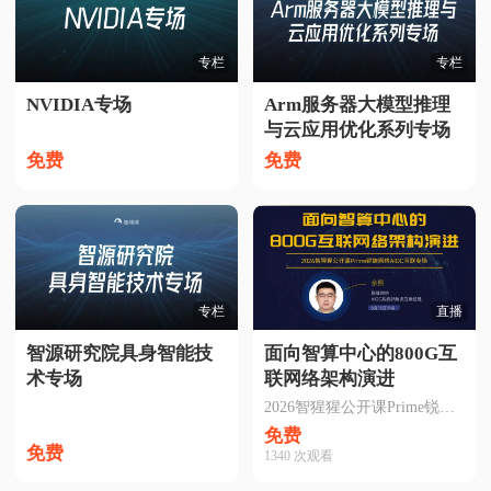
专栏
专栏
NVIDIA专场
Arm服务器大模型推理
与云应用优化系列专场
免费
免费
专栏
直播
智源研究院具身智能技
面向智算中心的800G互
术专场
联网络架构演进
2026智猩猩公开课Prime锐捷网络AIDC互联专场
免费
免费
1340
次观看