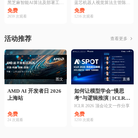
链专场
发展探析｜2026智猩猩
黑芝麻智能AI算法及部署工程师昌敏杰主讲
蓝芯机器人视觉算法主管陈昱臻主讲
公开课Solo第5期
免费
免费
2659
次观看
1216
次观看
活动推荐
查看更多
图文
直播
AMD AI 开发者日 2026
如何让模型学会“慢思
上海站
考”与逻辑推演 | ICLR
2026学术分享会
ICLR 2026 顶会论文一作分享
免费
免费
24
次观看
1210
次观看