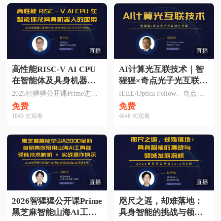
直播
直播
高性能RISC-V AI CPU
AI计算光互联技术｜智
在智能体及具身机器人
猩猩×奇点光子光互联公
的应用
开课
2026智猩猩公开课Prime进迭时空RISC-V AI CPU专场
IEEE/Optica Fellow、奇点光子CEO谢崇进博士主讲
免费
免费
1849
次观看
4848
次观看
直播
直播
2026智猩猩公开课Prime
咫尺之遥，却难落地：
黑芝麻智能山海AI工具
具身智能的挑战与领域